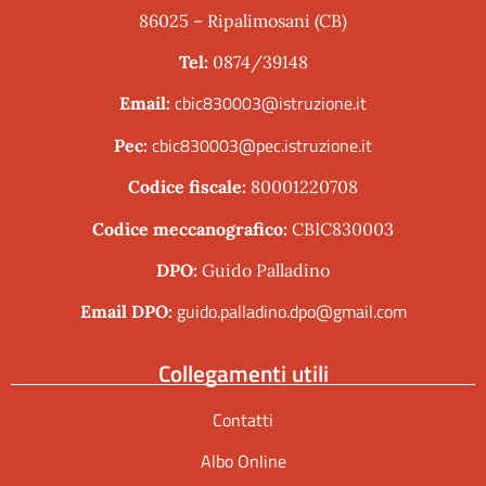
86025 – Ripalimosani (CB)
Tel:
0874/39148
cbic830003@istruzione.it
Email:
cbic830003@pec.istruzione.it
Pec:
Codice fiscale:
80001220708
Codice meccanografico:
CBIC830003
DPO:
Guido Palladino
guido.palladino.dpo@gmail.com
Email DPO:
Collegamenti utili
Contatti
Albo Online