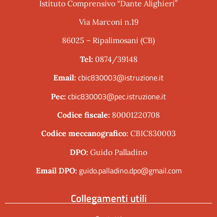
Istituto Comprensivo “Dante Alighieri”
Via Marconi n.19
86025 – Ripalimosani (CB)
Tel:
0874/39148
cbic830003@istruzione.it
Email:
cbic830003@pec.istruzione.it
Pec:
Codice fiscale:
80001220708
Codice meccanografico:
CBIC830003
DPO:
Guido Palladino
guido.palladino.dpo@gmail.com
Email DPO:
Collegamenti utili