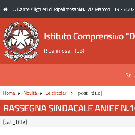
I.C. Dante Alighieri di Ripalimosani
Via Marconi, 19 - 8602
Istituto Comprensivo "D
Ripalimosani(CB)
Scu
Home
Novità
Le circolari
[post_title]
RASSEGNA SINDACALE ANIEF N.1
[cat_title]
.