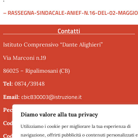
– RASSEGNA-SINDACALE-ANIEF-N.16-DEL-02-MAGGIO
Contatti
Istituto Comprensivo “Dante Alighieri”
Via Marconi n.19
86025 – Ripalimosani (CB)
Tel:
0874/39148
cbic830003@istruzione.it
Email:
cbic830003@pec.istruzione.it
Pec:
Diamo valore alla tua privacy
Codice fiscale:
80001220708
Utilizziamo i cookie per migliorare la tua esperienza di
navigazione, offrirti pubblicità o contenuti personalizzati e
Codice meccanografico:
CBIC830003