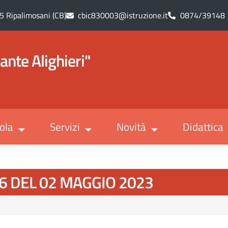
5 Ripalimosani (CB)
cbic830003@istruzione.it
0874/39148
ante Alighieri"
ola
Servizi
Novità
Didattica
6 DEL 02 MAGGIO 2023