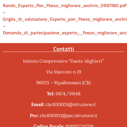
Bando_Esperto_Pon_Posso_migliorare_anchrio_ORATINO.pdf
–
Griglia_di_valutazione_Esperto_pon_Posso_migliorare_anch
–
Domanda_di_partecipazione_esperto__Posso_migliorare_anc
Contatti
Istituto Comprensivo “Dante Alighieri”
Via Marconi n.19
86025 – Ripalimosani (CB)
Tel:
0874/39148
cbic830003@istruzione.it
Email:
cbic830003@pec.istruzione.it
Pec:
Codice fiscale:
80001220708