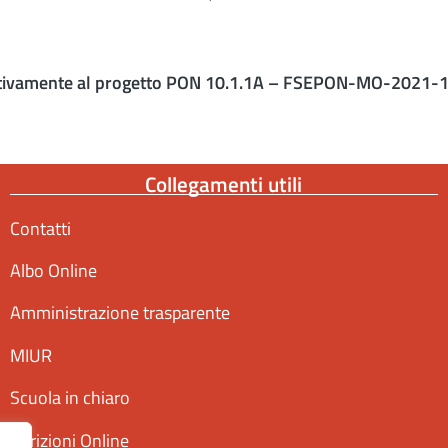
elativamente al progetto PON 10.1.1A – FSEPON-MO-2021-1
Collegamenti utili
Contatti
Albo Online
Amministrazione trasparente
MIUR
Scuola in chiaro
Iscrizioni Online