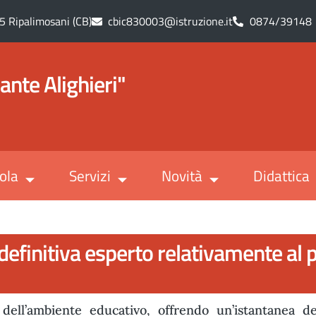
5 Ripalimosani (CB)
cbic830003@istruzione.it
0874/39148
ante Alighieri"
ola
Servizi
Novità
Didattica
definitiva esperto relativamente a
dell’ambiente educativo, offrendo un’istantanea dell