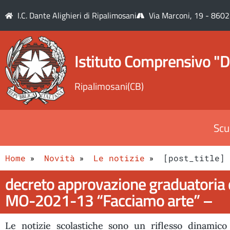
I.C. Dante Alighieri di Ripalimosani
Via Marconi, 19 - 8602
Istituto Comprensivo "D
Ripalimosani(CB)
Scu
Home
Novità
Le notizie
[post_title]
decreto approvazione graduatoria 
MO-2021-13 “Facciamo arte” –
Le notizie scolastiche sono un riflesso dinamico 