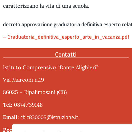
caratterizzano la vita di una scuola.
decreto approvazione graduatoria definitiva esperto r
– Graduatoria_definitiva_esperto_arte_in_vacanza.pdf
Contatti
Istituto Comprensivo “Dante Alighieri”
Via Marconi n.19
86025 – Ripalimosani (CB)
Tel:
0874/39148
cbic830003@istruzione.it
Email:
cbic830003@pec.istruzione.it
Pec: