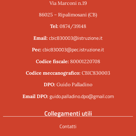
Via Marconi n.19
86025 – Ripalimosani (CB)
Tel:
0874/39148
cbic830003@istruzione.it
Email:
cbic830003@pec.istruzione.it
Pec:
Codice fiscale:
80001220708
Codice meccanografico:
CBIC830003
DPO:
Guido Palladino
guido.palladino.dpo@gmail.com
Email DPO:
Collegamenti utili
Contatti