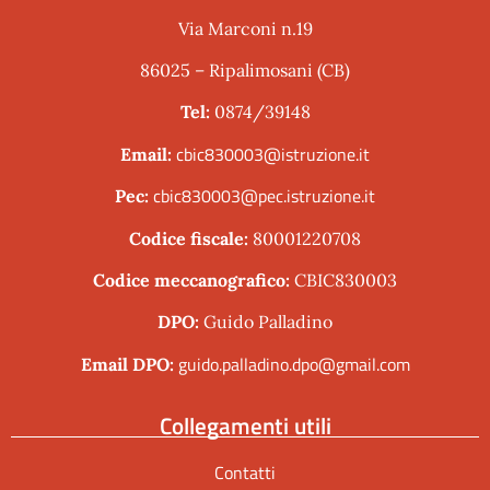
Via Marconi n.19
86025 – Ripalimosani (CB)
Tel:
0874/39148
cbic830003@istruzione.it
Email:
cbic830003@pec.istruzione.it
Pec:
Codice fiscale:
80001220708
Codice meccanografico:
CBIC830003
DPO:
Guido Palladino
guido.palladino.dpo@gmail.com
Email DPO:
Collegamenti utili
Contatti