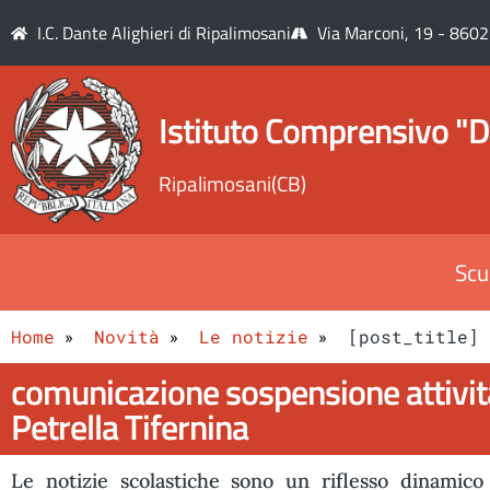
I.C. Dante Alighieri di Ripalimosani
Via Marconi, 19 - 8602
Istituto Comprensivo "D
Ripalimosani(CB)
Scu
Home
Novità
Le notizie
[post_title]
comunicazione sospensione attività
Petrella Tifernina
Le notizie scolastiche sono un riflesso dinamico 