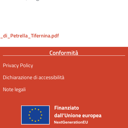
di_Petrella_Tifernina.pdf
Conformità
Privacy Policy
Dichiarazione di accessibilità
Note legali